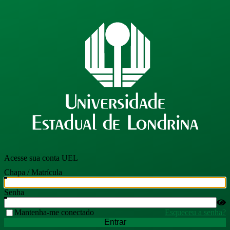
Acesse sua conta UEL
Chapa / Matrícula
Senha
Mantenha-me conectado
Esqueceu a senha?
Entrar