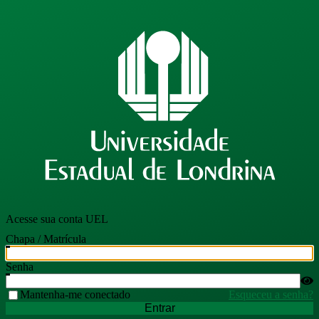
Acesse sua conta UEL
Chapa / Matrícula
Senha
Mantenha-me conectado
Esqueceu a senha?
Entrar