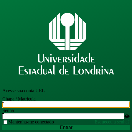
Acesse sua conta UEL
Chapa / Matrícula
Senha
Mantenha-me conectado
Esqueceu a senha?
Entrar