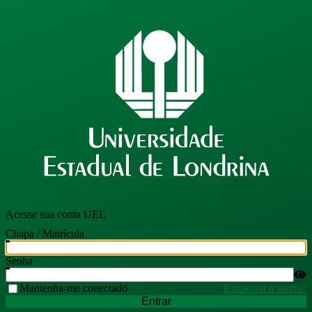
Acesse sua conta UEL
Chapa / Matrícula
Senha
Mantenha-me conectado
Esqueceu a senha?
Entrar