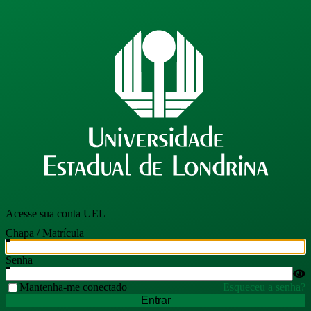
Acesse sua conta UEL
Chapa / Matrícula
Senha
Mantenha-me conectado
Esqueceu a senha?
Entrar