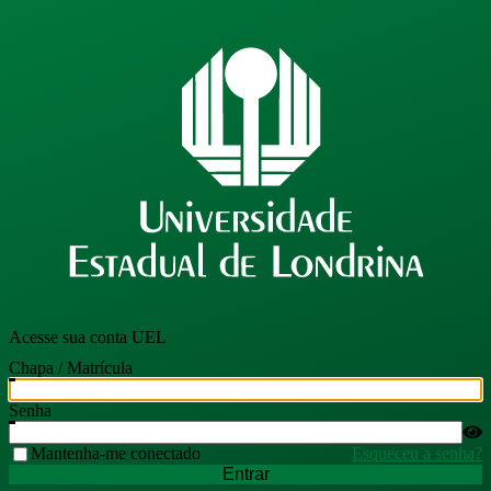
Acesse sua conta UEL
Chapa / Matrícula
Senha
Mantenha-me conectado
Esqueceu a senha?
Entrar