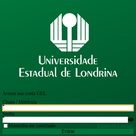
Acesse sua conta UEL
Chapa / Matrícula
Senha
Mantenha-me conectado
Esqueceu a senha?
Entrar