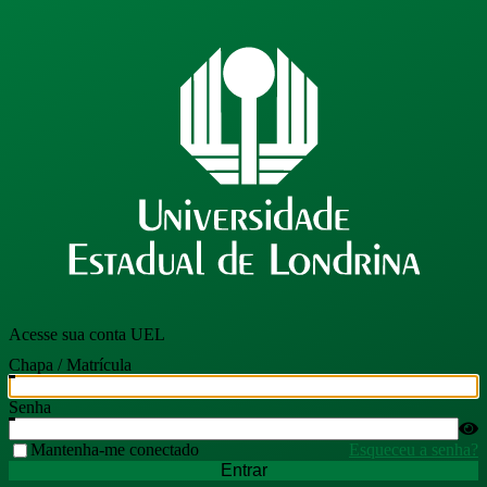
Acesse sua conta UEL
Chapa / Matrícula
Senha
Mantenha-me conectado
Esqueceu a senha?
Entrar