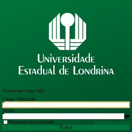
Acesse sua conta UEL
Chapa / Matrícula
Senha
Mantenha-me conectado
Esqueceu a senha?
Entrar