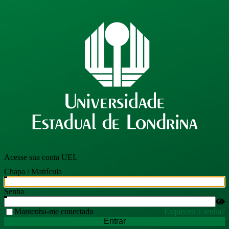
Acesse sua conta UEL
Chapa / Matrícula
Senha
Mantenha-me conectado
Esqueceu a senha?
Entrar