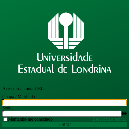
Acesse sua conta UEL
Chapa / Matrícula
Senha
Mantenha-me conectado
Esqueceu a senha?
Entrar