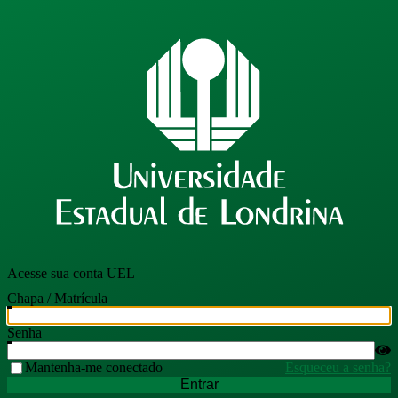
Acesse sua conta UEL
Chapa / Matrícula
Senha
Mantenha-me conectado
Esqueceu a senha?
Entrar