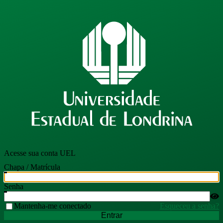
Acesse sua conta UEL
Chapa / Matrícula
Senha
Mantenha-me conectado
Esqueceu a senha?
Entrar