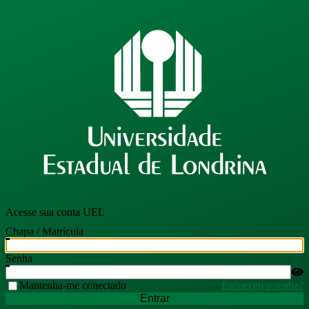
Acesse sua conta UEL
Chapa / Matrícula
Senha
Mantenha-me conectado
Esqueceu a senha?
Entrar