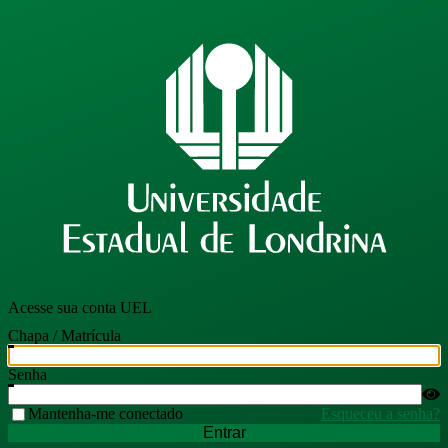
Acesse sua conta UEL
Chapa / Matrícula
Senha
Mantenha-me conectado
Esqueceu a senha?
Entrar