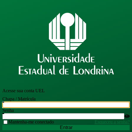
Acesse sua conta UEL
Chapa / Matrícula
Senha
Mantenha-me conectado
Esqueceu a senha?
Entrar