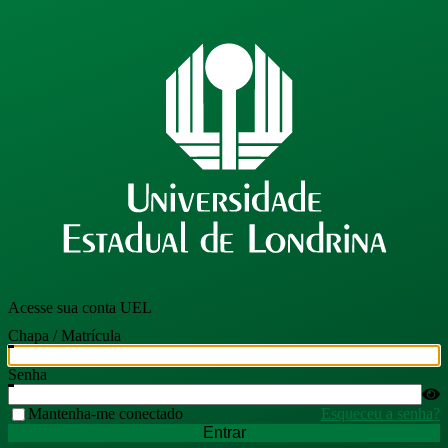
Acesse sua conta UEL
Chapa / Matrícula
Senha
Mantenha-me conectado
Esqueceu a senha?
Entrar