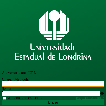
Acesse sua conta UEL
Chapa / Matrícula
Senha
Mantenha-me conectado
Esqueceu a senha?
Entrar